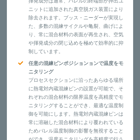
揮発成分は通常、バレルの終端部か押出ユ
ニットに追加された真空脱ガス装置により
除去されます。ブッス・ニーダーが実現し
た、多数の混練サイクルや亀裂、曲げによ
り、常に混合材料の表面が再生され、空気
や揮発成分の閉じ込めを極めて効率的に抑
制しています。
任意の混練ピンポジションョンで温度をモ
ニタリング
プロセスセクションに沿ったあらゆる場所
に熱電対内蔵混練ピンの設置が可能で、そ
れぞれの混合材料の限界温度を高精度でモ
ニタリングすることができ、最適な温度制
御を可能にします。熱電対内蔵混練ピンは
常に溶融した混合材料により覆われている
ためバレル温度制御の影響を無視すること
ができ、温度モニタリングを高精度で行う