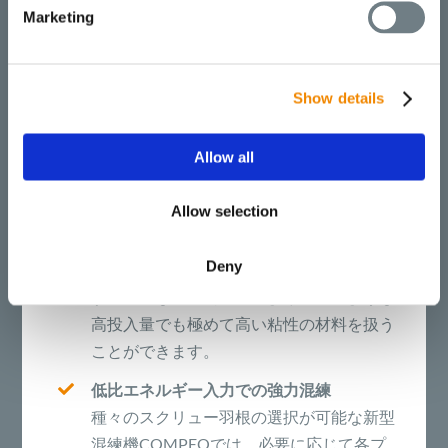
Marketing
以下のような優位点があり
ます。
Show details
より多量のフィラー投入
ブッスの混練技術では、2または3か所に
Allow all
供給口を分けたり、サイドフィードスクリ
ューなどの供給方法の採用、フィラーの重
Allow selection
量による独立供給、バックベントによる混
入した空気の除去、優れた搬送効率などに
Deny
より、最大90%のフィラー投入が可能で
す。適度なせん断速度により、このような
高投入量でも極めて高い粘性の材料を扱う
ことができます。
低比エネルギー入力での強力混練
種々のスクリュー羽根の選択が可能な新型
混練機COMPEOでは、必要に応じて各プ