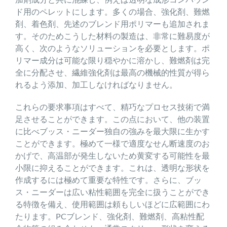
ド用のペレットにします。多くの場合、強化剤、難燃
剤、着色剤、先述のブレンド用ポリマーも追加されま
す。そのためこうした材料の製造は、非常に難易度が
高く、次のようなソリューションを必要とします。ポ
リマー成分は可能な限り穏やかに溶かし、難燃剤は完
全に分配させ、繊維強化剤は最高の機械的性質が得ら
れるよう添加、加工しなければなりません。
これらの要求事項はすべて、精巧なプロセス技術で満
足させることができます。この点において、他の装置
に比べブッス・ニーダー独自の強みを最大限に生かす
ことができます。極めて一様で適度なせん断速度のお
かげで、高温部が発生しないため黄変する可能性を最
小限に抑えることができます。これは、透明な形状を
作成するには極めて重要な特性です。さらに、ブッ
ス・ニーダーは広い粘性範囲を完全に扱うことができ
る特徴を備え、使用範囲は頼もしいほどに広範囲にわ
たります。PCブレンド、強化剤、難燃剤、高粘性配